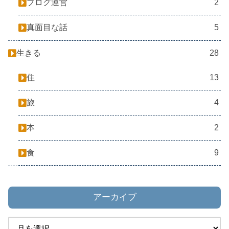
ブログ運営
2
真面目な話
5
生きる
28
住
13
旅
4
本
2
食
9
アーカイブ