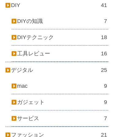
DIY
41
DIYの知識
7
DIYテクニック
18
工具レビュー
16
デジタル
25
mac
9
ガジェット
9
サービス
7
ファッション
21