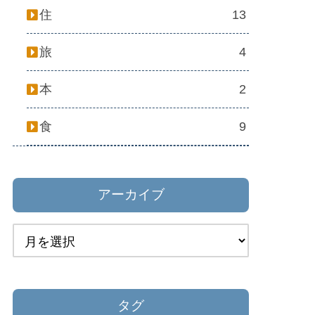
住
13
旅
4
本
2
食
9
アーカイブ
タグ