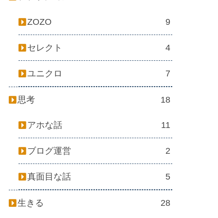
ZOZO
9
セレクト
4
ユニクロ
7
思考
18
アホな話
11
ブログ運営
2
真面目な話
5
生きる
28