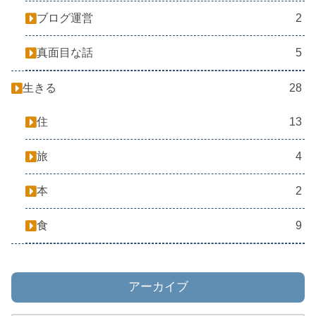
ブログ運営
2
真面目な話
5
生きる
28
住
13
旅
4
本
2
食
9
アーカイブ