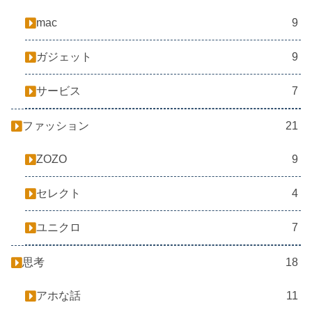
mac
9
ガジェット
9
サービス
7
ファッション
21
ZOZO
9
セレクト
4
ユニクロ
7
思考
18
アホな話
11