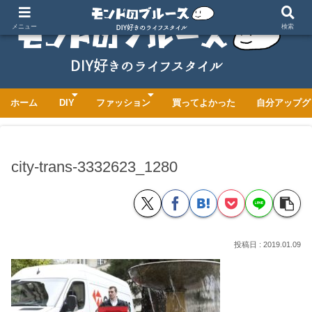
メニュー
検索
ホーム
DIY
ファッション
買ってよかった
自分アップグ
city-trans-3332623_1280
2019.01.09