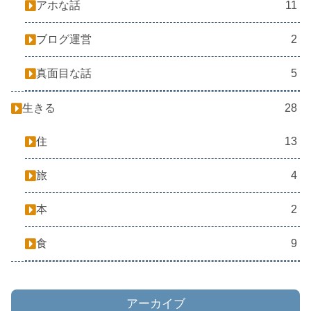
アホな話
11
ブログ運営
2
真面目な話
5
生きる
28
住
13
旅
4
本
2
食
9
アーカイブ