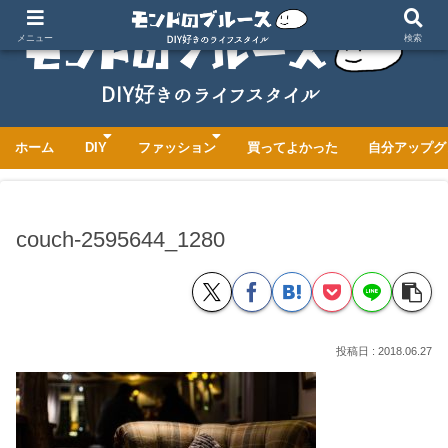
メニュー
検索
ホーム
DIY
ファッション
買ってよかった
自分アップグ
couch-2595644_1280
2018.06.27