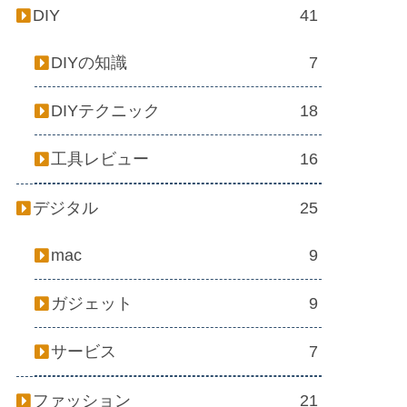
DIY
41
DIYの知識
7
DIYテクニック
18
工具レビュー
16
デジタル
25
mac
9
ガジェット
9
サービス
7
ファッション
21