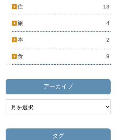
住
13
旅
4
本
2
食
9
アーカイブ
タグ