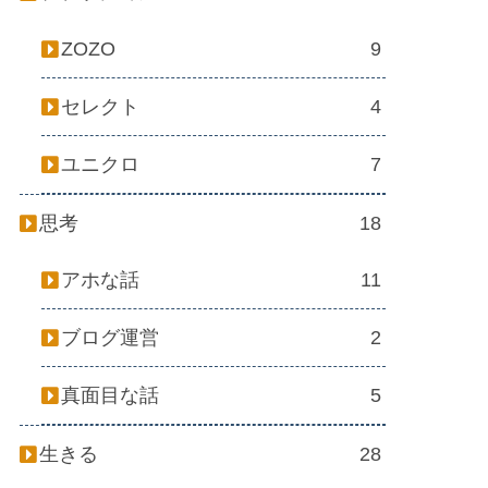
ZOZO
9
セレクト
4
ユニクロ
7
思考
18
アホな話
11
ブログ運営
2
真面目な話
5
生きる
28