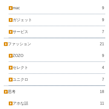
mac
9
ガジェット
9
サービス
7
ファッション
21
ZOZO
9
セレクト
4
ユニクロ
7
思考
18
アホな話
11