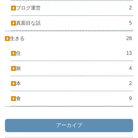
ブログ運営
2
真面目な話
5
生きる
28
住
13
旅
4
本
2
食
9
アーカイブ