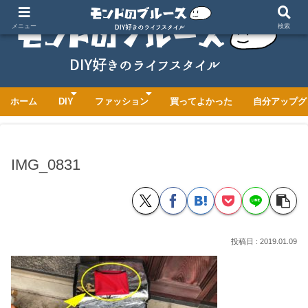
メニュー
検索
ホーム
DIY
ファッション
買ってよかった
自分アップグ
IMG_0831
2019.01.09