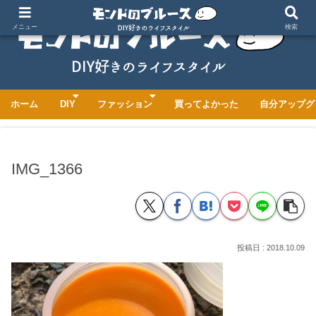
メニュー
検索
ホーム
DIY
ファッション
買ってよかった
自分アップグ
IMG_1366
2018.10.09