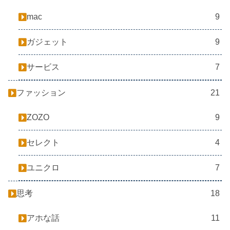
mac
9
ガジェット
9
サービス
7
ファッション
21
ZOZO
9
セレクト
4
ユニクロ
7
思考
18
アホな話
11