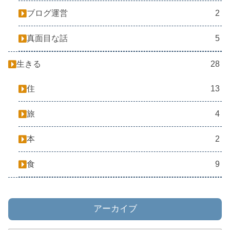
ブログ運営
2
真面目な話
5
生きる
28
住
13
旅
4
本
2
食
9
アーカイブ