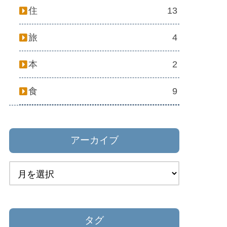
住
13
旅
4
本
2
食
9
アーカイブ
タグ