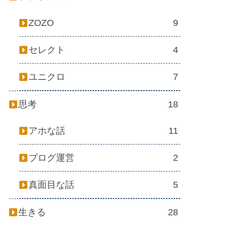
ZOZO
9
セレクト
4
ユニクロ
7
思考
18
アホな話
11
ブログ運営
2
真面目な話
5
生きる
28