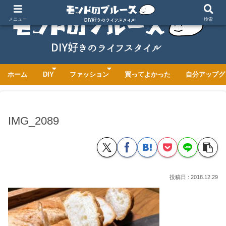
メニュー
検索
ホーム
DIY
ファッション
買ってよかった
自分アップグ
IMG_2089
2018.12.29