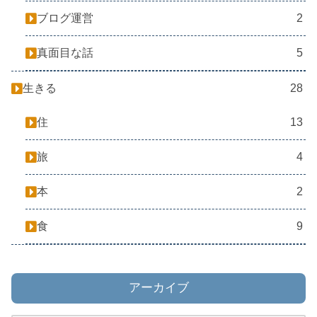
ブログ運営
2
真面目な話
5
生きる
28
住
13
旅
4
本
2
食
9
アーカイブ