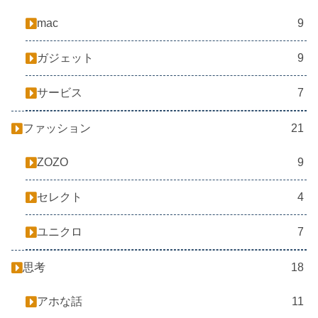
mac
9
ガジェット
9
サービス
7
ファッション
21
ZOZO
9
セレクト
4
ユニクロ
7
思考
18
アホな話
11