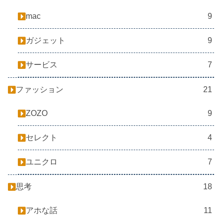
mac
9
ガジェット
9
サービス
7
ファッション
21
ZOZO
9
セレクト
4
ユニクロ
7
思考
18
アホな話
11