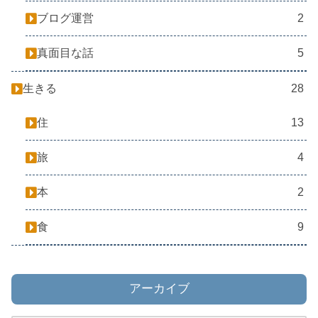
ブログ運営
2
真面目な話
5
生きる
28
住
13
旅
4
本
2
食
9
アーカイブ