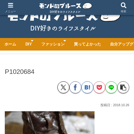
メニュー
検索
ホーム
DIY
ファッション
買ってよかった
自分アップグ
P1020684
2018.10.26