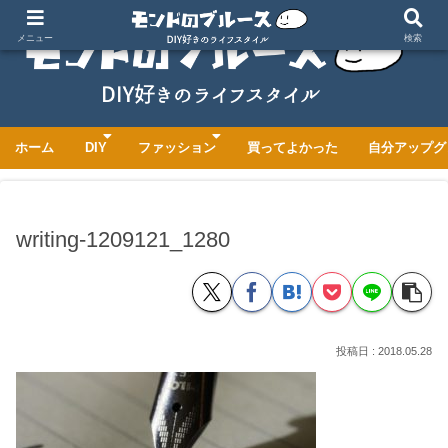
メニュー
検索
ホーム
DIY
ファッション
買ってよかった
自分アップグ
writing-1209121_1280
2018.05.28