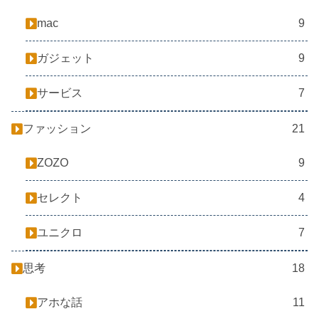
mac
9
ガジェット
9
サービス
7
ファッション
21
ZOZO
9
セレクト
4
ユニクロ
7
思考
18
アホな話
11