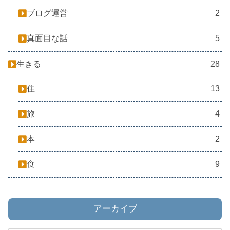
ブログ運営
2
真面目な話
5
生きる
28
住
13
旅
4
本
2
食
9
アーカイブ