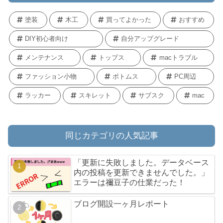
塗装
木工
買ってよかった
おすすめ
DIY初心者向け
自分アップグレード
メンテナンス
トップス
macトラブル
ファッション小物
ボトムス
PC周辺
ラッカー
スキレット
サブスク
mac
同じカテゴリの人気記事
「更新に失敗しました。データベース
内の投稿を更新できませんでした。」
エラーは禰󠄀豆子の仕業だった！
ブログ開設一ヶ月レポート