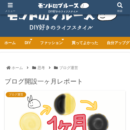
メニュー
検索
ホーム
DIY
ファッション
買ってよかった
自分アップグ
ホーム
思考
ブログ運営
ブログ開設一ヶ月レポート
ブログ運営