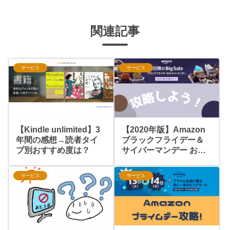
関連記事
サービス
サービス
【Kindle unlimited】3
【2020年版】Amazon
年間の感想→読者タイ
ブラックフライデー＆
プ別おすすめ度は？
サイバーマンデー お得
な買い方とおすすめ商
品まとめ
サービス
サービス