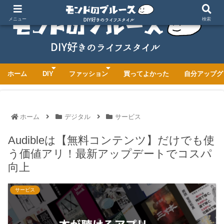
メニュー
検索
ホーム
DIY
ファッション
買ってよかった
自分アップグ
ホーム
デジタル
サービス
Audibleは【無料コンテンツ】だけでも使
う価値アリ！最新アップデートでコスパ
向上
サービス