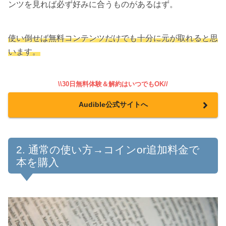
ンツを見れば必ず好みに合うものがあるはず。
使い倒せば無料コンテンツだけでも十分に元が取れると思
います。
\\30日無料体験＆解約はいつでもOK//
Audible公式サイトへ
通常の使い方→コインor追加料金で
本を購入