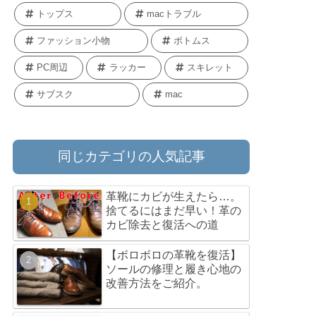
トップス
macトラブル
ファッション小物
ボトムス
PC周辺
ラッカー
スキレット
サブスク
mac
同じカテゴリの人気記事
革靴にカビが生えたら…。
捨てるにはまだ早い！革の
カビ除去と復活への道
【ボロボロの革靴を復活】
ソールの修理と履き心地の
改善方法をご紹介。