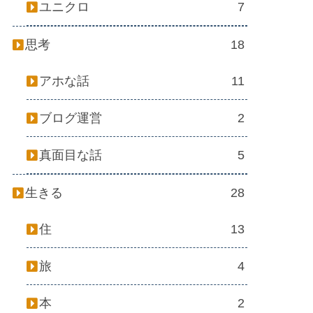
ユニクロ
7
思考
18
アホな話
11
ブログ運営
2
真面目な話
5
生きる
28
住
13
旅
4
本
2