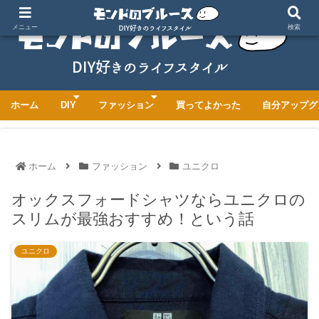
メニュー
検索
ホーム
DIY
ファッション
買ってよかった
自分アップグ
ホーム
ファッション
ユニクロ
オックスフォードシャツならユニクロの
スリムが最強おすすめ！という話
ユニクロ