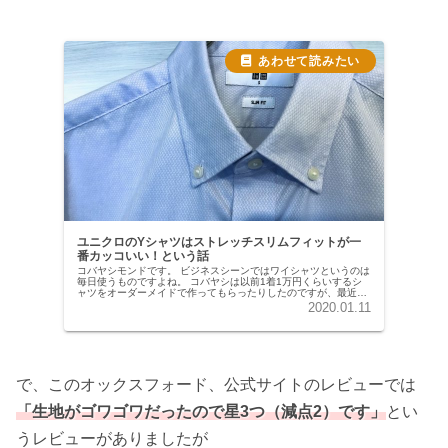
ユニクロのYシャツはストレッチスリムフィットが一
番カッコいい！という話
コバヤシモンドです。 ビジネスシーンではワイシャツというのは
毎日使うものですよね。 コバヤシは以前1着1万円くらいするシ
ャツをオーダーメイドで作ってもらったりしたのですが、最近の
彼らのくたびれ具合といったら… モンド君 余裕のある時はいい
2020.01.11
け...
で、このオックスフォード、公式サイトのレビューでは
「生地がゴワゴワだったので星3つ（減点2）です」
とい
うレビューがありましたが