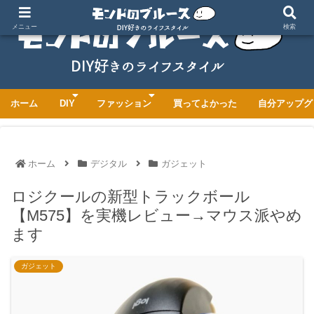
メニュー
検索
ホーム
DIY
ファッション
買ってよかった
自分アップグ
ホーム
デジタル
ガジェット
ロジクールの新型トラックボール
【M575】を実機レビュー→マウス派やめ
ます
ガジェット