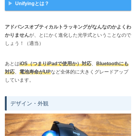
Unifyingとは？
アドバンスオプティカルトラッキングがなんなのかよくわ
かりません
が、とにかく進化した光学式ということなので
しょう！（適当）
あとは
iOS（つまりiPadで使用か）対応
、
Bluetoothにも
対応
、
電池寿命がUP
など全体的に大きくグレードアップ
しています。
デザイン・外観