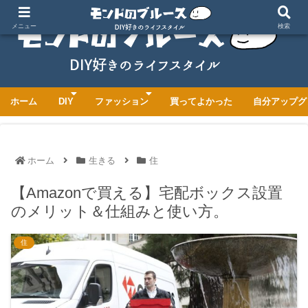
メニュー
検索
ホーム
DIY
ファッション
買ってよかった
自分アップグ
ホーム
生きる
住
【Amazonで買える】宅配ボックス設置
のメリット＆仕組みと使い方。
住